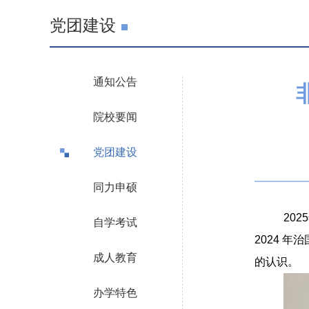
党团建设
通知公告
院校要闻
党团建设
同力申硕
20
自学考试
2024 年
成人教育
的认识。
办学特色