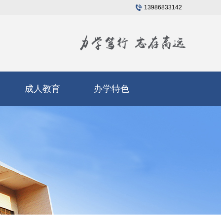
13986833142
成人教育
办学特色