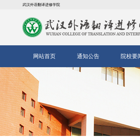
武汉外语翻译进修学院
网站首页
通知公告
院校要