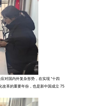
极应对国内外复杂形势，在实现 “十四
化改革的重要年份，也是新中国成立 75