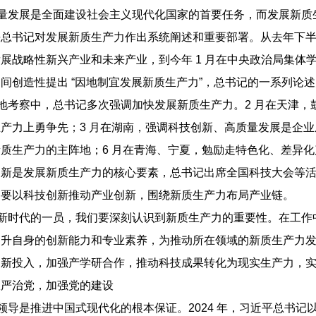
量发展是全面建设社会主义现代化国家的首要任务，而发展新质
平总书记对发展新质生产力作出系统阐述和重要部署。从去年下
展战略性新兴产业和未来产业，到今年 1 月在中央政治局集体
间创造性提出 “因地制宜发展新质生产力”，总书记的一系列论
地考察中，总书记多次强调加快发展新质生产力。
2 月在天津
产力上勇争先；3 月在湖南，强调科技创新、高质量发展是企业
质生产力的主阵地；6 月在青海、宁夏，勉励走特色化、差异
创新是发展新质生产力的核心要素，总书记出席全国科技大会等
，要以科技创新推动产业创新，围绕新质生产力布局产业链。
新时代的一员，我们要深刻认识到新质生产力的重要性。在工作
提升自身的创新能力和专业素养，为推动所在领域的新质生产力
创新投入，加强产学研合作，推动科技成果转化为现实生产力，
从严治党，加强党的建设
领导是推进中国式现代化的根本保证。
2024 年，习近平总书