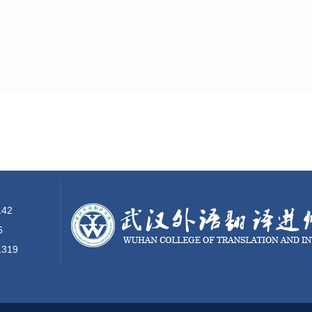
42
6
1319