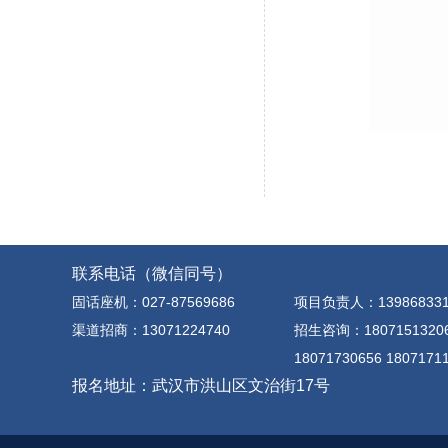
联系电话（微信同号）
固话座机：027-87569686
项目负责人：139868331
渠道招商：13071224740
招生咨询：1807151320
18071730656 1807171
报名地址：武汉市洪山区文治街17号